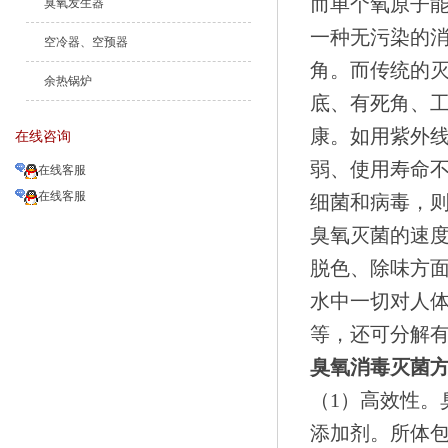
而单个氧原子能
臭氧发生器
一种无污染的消
空冷器、空预器
角。而传统的
余热锅炉
底、有死角、
康。如用紫外
在线咨询
弱、使用寿命
在线客服
在线客服
细菌和病毒，
臭氧灭菌的速
脱色、除味方
水中一切对人
等，还可分解
臭氧消毒灭菌
（1）高效性。
添加剂。所体