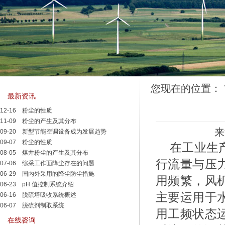
您现在的位置：
最新资讯
12-16
粉尘的性质
11-09
粉尘的产生及其分布
来
09-20
新型节能空调设备成为发展趋势
09-07
粉尘的性质
在工业生
08-05
煤井粉尘的产生及其分布
行流量与压
07-06
综采工作面降尘存在的问题
06-29
国内外采用的降尘防尘措施
用频繁，风
06-23
pH 值控制系统介绍
主要运用于
06-16
脱硫塔吸收系统概述
06-07
脱硫剂制取系统
用工频状态
在线咨询